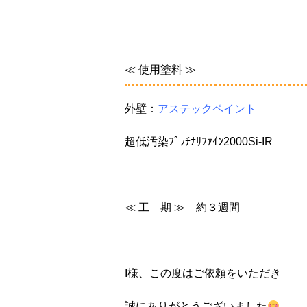
≪ 使用塗料 ≫
外壁：
アステックペイント
超低汚染ﾌﾟﾗﾁﾅﾘﾌｧｲﾝ2000Si-IR
≪ 工 期 ≫ 約３週間
I様、この度はご依頼をいただき
誠にありがとうございました