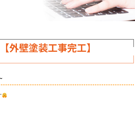
 【外壁塗装工事完工】
～
す