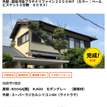
外壁 : 超低汚染プラチナリファイン２０００ＭＦ（カラー：ペール
ビスケット３分艶 ８０９３）
外壁塗装
屋根塗装
屋根葺き替え
その他リフォーム
柏原市Y様邸
屋根 : ROOGA[雅] RJ43U モダングレー （屋根材）
外壁 : スーパーラジカルシリコンGH（ライトラテ）