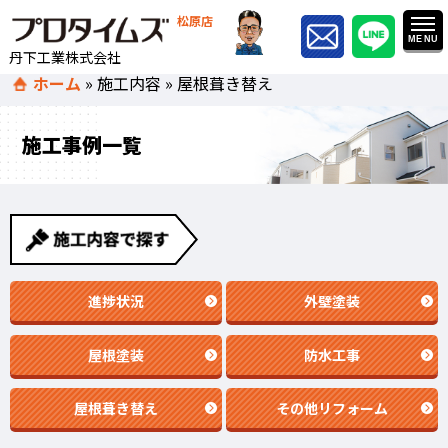
松原店
丹下工業株式会社
ホーム
»
施工内容
»
屋根葺き替え
施工事例一覧
進捗状況
外壁塗装
屋根塗装
防水工事
屋根葺き替え
その他リフォーム