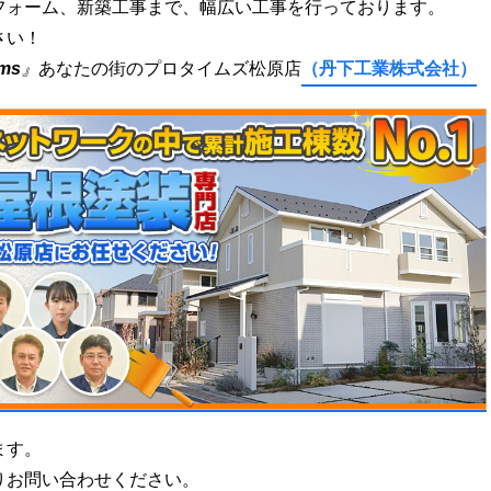
フォーム、新築工事まで、幅広い工事を行っております。
さい！
ams
』
あなたの街のプロタイムズ松原店
（丹下工業株式会社）
ます。
りお問い合わせください。