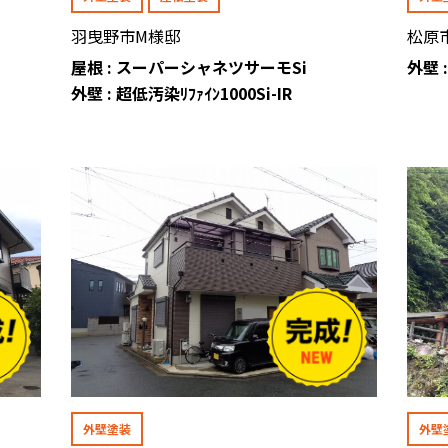
羽曳野市M様邸
松原
屋根 : スーパーシャネツサーモSi
外壁 :
外壁 : 超低汚染ﾘﾌｧｲﾝ1000Si-IR
外壁塗装
外壁