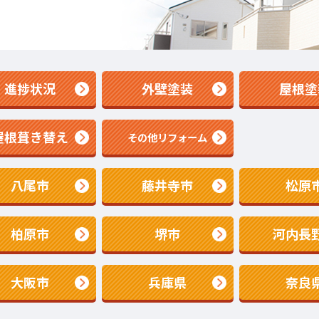
進捗状況
外壁塗装
屋根塗
屋根葺き替え
その他リフォーム
八尾市
藤井寺市
松原
柏原市
堺市
河内長
大阪市
兵庫県
奈良