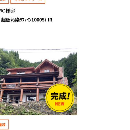
市O様邸
 超低汚染ﾘﾌｧｲﾝ1000Si-IR
塗装