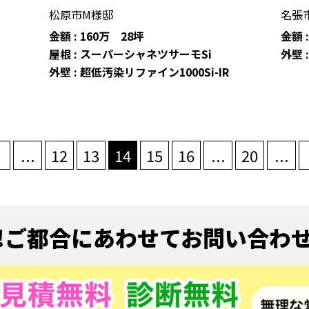
松原市M様邸
名張
金額 : 160万 28坪
金額 
屋根 : スーパーシャネツサーモSi
外壁 
外壁 : 超低汚染リファイン1000Si-IR
...
12
13
14
15
16
...
20
...
!
ご都合にあわせてお問い合わ