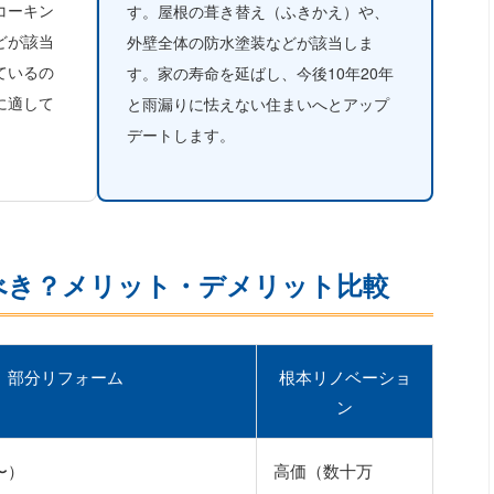
コーキン
す。屋根の葺き替え（ふきかえ）や、
どが該当
外壁全体の防水塗装などが該当しま
ているの
す。家の寿命を延ばし、今後10年20年
に適して
と雨漏りに怯えない住まいへとアップ
デートします。
ぶべき？メリット・デメリット比較
部分リフォーム
根本リノベーショ
ン
〜）
高価（数十万